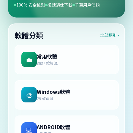
100% 安全檢測
極速鏡像下載
千萬用戶信賴
軟體分類
全部類別 ›
常用軟體
💼
3837 款資源
Windows軟體
🎨
29 款資源
ANDROID軟體
💻