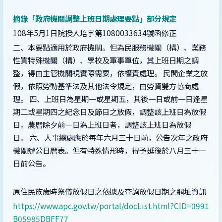
摘錄「政府機關調整上班日期處理要點」部分規定
108年5月1日院授人培字第1080033634號函修正
二、本要點適用於政府機關。但為民服務機關（構）、業務
性質特殊機關（構）、學校及軍事單位，其上班日期之調
整，得由主管機關視實際需要，依權責處理。 民間企業之放
假，依照勞動基準法及其他法令規定，由勞資雙方協商處
理。 四、上班日為星期一或星期五，其後一日或前一日逢星
期二或星期四之紀念日及節日之放假，調整該上班日為放假
日。農曆除夕前一日為上班日者，調整該上班日為放假
日。 六、人事總處應於每年六月三十日前，公告次年之政府
機關辦公日曆表。但有特殊情形時，得予延後於八月三十一
日前公告。
原住民族歲時祭儀放假日之依據及查詢放假日期之網址資訊
https://www.apc.gov.tw/portal/docList.html?CID=0991
B05985DBFF77