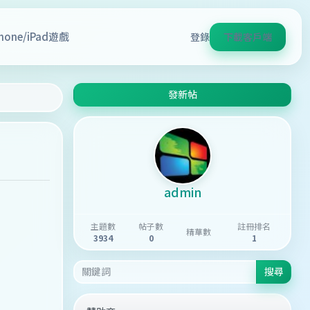
Phone/iPad遊戲
登錄
下載客戶端
發新帖
admin
主題數
帖子數
註冊排名
精華數
3934
0
1
搜尋