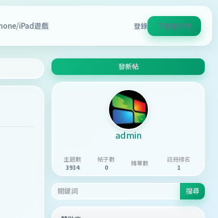
Phone/iPad遊戲
登錄
下載客戶端
發新帖
admin
主題數
帖子數
註冊排名
精華數
3934
0
1
搜尋