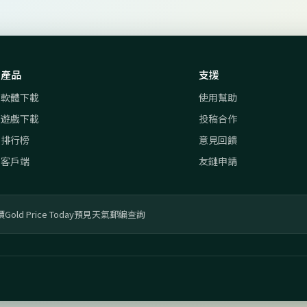
產品
支援
軟體下載
使用幫助
遊戲下載
投稿合作
排行榜
意見回饋
客戶端
友鏈申請
價
Gold Price Today
預見天氣
郵編查詢