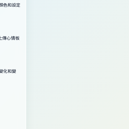
更顏色和設定
上傳心情板
格變化和變