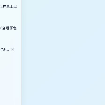
可以在桌上型
嘗試各種顏色
遮色片。同