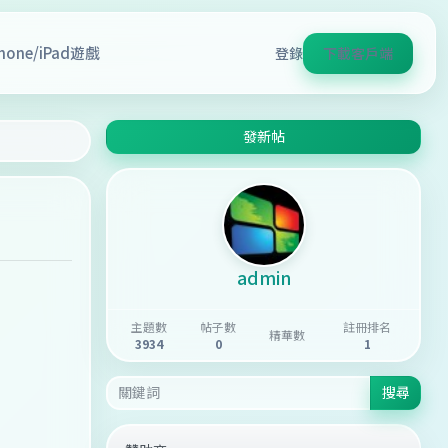
Phone/iPad遊戲
登錄
下載客戶端
發新帖
admin
主題數
帖子數
註冊排名
精華數
3934
0
1
搜尋