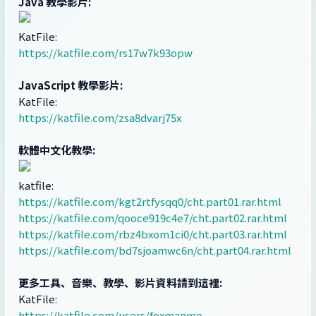
Java 教學影片:
KatFile:
https://katfile.com/rs17w7k93opw
JavaScript 教學影片:
KatFile:
https://katfile.com/zsa8dvarj75x
軟體中文化教學:
katfile:
https://katfile.com/kgt2rtfysqq0/cht.part01.rar.html
https://katfile.com/qooce919c4e7/cht.part02.rar.html
https://katfile.com/rbz4bxom1ci0/cht.part03.rar.html
https://katfile.com/bd7sjoamwc6n/cht.part04.rar.html
更多工具、音樂、教學、影片資料請到這裡:
KatFile:
https://katfile.com/users/foxmanmo