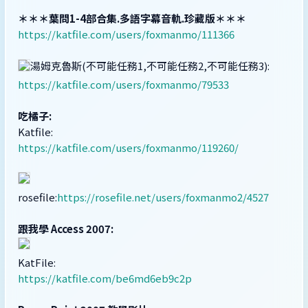
＊＊＊葉問1-4部合集.多語字幕音軌.珍藏版＊＊＊
https://katfile.com/users/foxmanmo/111366
湯姆克魯斯(不可能任務1,不可能任務2,不可能任務3):
https://katfile.com/users/foxmanmo/79533
吃橘子:
Katfile:
https://katfile.com/users/foxmanmo/119260/
rosefile:
https://rosefile.net/users/foxmanmo2/4527
跟我學 Access 2007:
KatFile:
https://katfile.com/be6md6eb9c2p