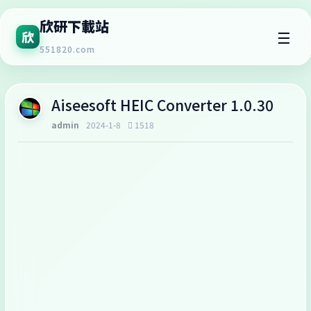
欣研下載站
☰
欣
551820.com
Aiseesoft HEIC Converter 1.0.30
admin
2024-1-8
1518