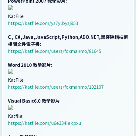
PowerPoint 2007 教學影片:
KatFile:
https://katfile.com/ys7ylbysj953
C , C#,Java,JavaScript,Python,ADO.NET,黑客除錯技術
相關文件電子書:
https://katfile.com/users/foxmanmo/81645
Word 2010 教學影片:
KatFile:
https://katfile.com/users/foxmanmo/102107
Visual Basic6.0 教學影片
Katfile:
https://katfile.com/u6e334lekpxu