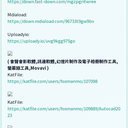
https://down.fast-down.com/mgzpgritwree
Mdiaload:
https://down.mdiaload.com/96733t9gw9bv
Uploadyio:
https://uploady.io/uvg9kgg975go
( 會聲會影軟體,訊連軟體,幻燈片制作及電子相冊制作工具,
螢幕錄工具,Movavi )
KatFile:
https://katfile.com/users/foxmanmo/107098
KatFile:
https://katfile.com/users/foxmanmo/109889/Autocad20
23