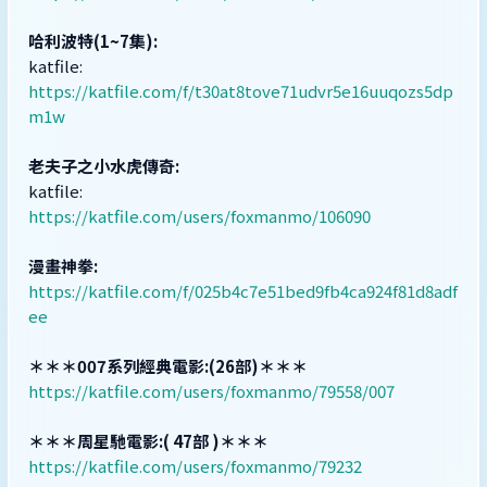
哈利波特(1~7集):
katfile:
https://katfile.com/f/t30at8tove71udvr5e16uuqozs5dp
m1w
老夫子之小水虎傳奇:
katfile:
https://katfile.com/users/foxmanmo/106090
漫畫神拳:
https://katfile.com/f/025b4c7e51bed9fb4ca924f81d8adf
ee
＊＊＊007系列經典電影:(26部)＊＊＊
https://katfile.com/users/foxmanmo/79558/007
＊＊＊周星馳電影:( 47部 )＊＊＊
https://katfile.com/users/foxmanmo/79232