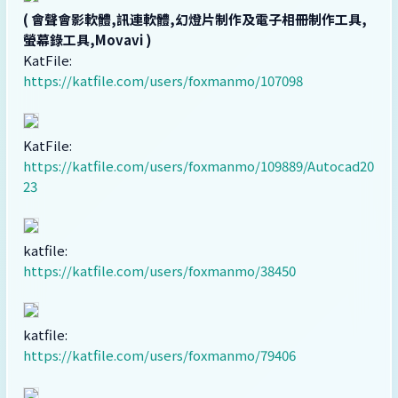
( 會聲會影軟體,訊連軟體,幻燈片制作及電子相冊制作工具,
螢幕錄工具,Movavi )
KatFile:
https://katfile.com/users/foxmanmo/107098
KatFile:
https://katfile.com/users/foxmanmo/109889/Autocad20
23
katfile:
https://katfile.com/users/foxmanmo/38450
katfile:
https://katfile.com/users/foxmanmo/79406