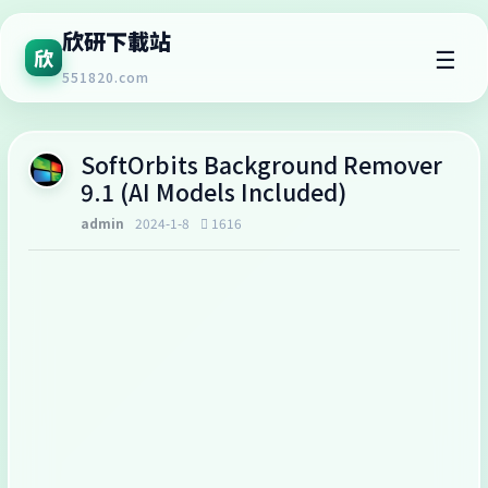
欣研下載站
☰
欣
551820.com
SoftOrbits Background Remover
9.1 (AI Models Included)
admin
2024-1-8
1616