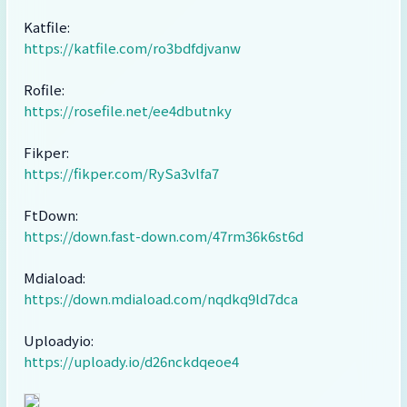
Katfile:
https://katfile.com/ro3bdfdjvanw
Rofile:
https://rosefile.net/ee4dbutnky
Fikper:
https://fikper.com/RySa3vlfa7
FtDown:
https://down.fast-down.com/47rm36k6st6d
Mdiaload:
https://down.mdiaload.com/nqdkq9ld7dca
Uploadyio:
https://uploady.io/d26nckdqeoe4