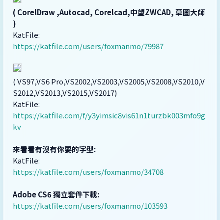
( CorelDraw ,Autocad, Corelcad,中望ZWCAD, 草圖大師
)
KatFile:
https://katfile.com/users/foxmanmo/79987
( VS97,VS6 Pro,VS2002,VS2003,VS2005,VS2008,VS2010,V
S2012,VS2013,VS2015,VS2017)
KatFile:
https://katfile.com/f/y3yimsic8vis61n1turzbk003mfo9g
kv
來看看有沒有你要的字型:
KatFile:
https://katfile.com/users/foxmanmo/34708
Adobe CS6 獨立套件下載:
https://katfile.com/users/foxmanmo/103593