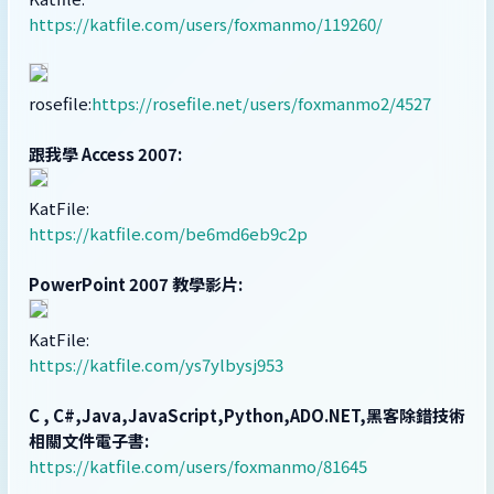
https://katfile.com/users/foxmanmo/119260/
rosefile:
https://rosefile.net/users/foxmanmo2/4527
跟我學 Access 2007:
KatFile:
https://katfile.com/be6md6eb9c2p
PowerPoint 2007 教學影片:
KatFile:
https://katfile.com/ys7ylbysj953
C , C#,Java,JavaScript,Python,ADO.NET,黑客除錯技術
相關文件電子書:
https://katfile.com/users/foxmanmo/81645