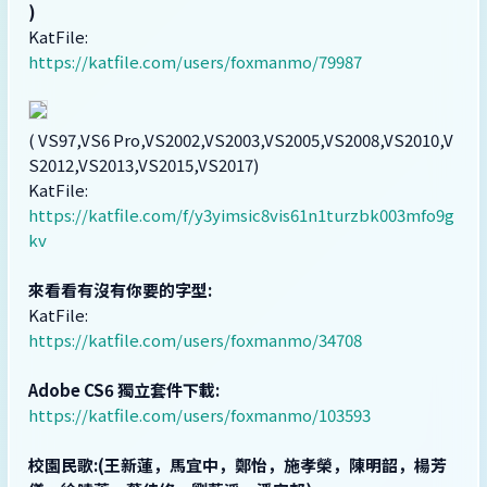
)
KatFile:
https://katfile.com/users/foxmanmo/79987
( VS97,VS6 Pro,VS2002,VS2003,VS2005,VS2008,VS2010,V
S2012,VS2013,VS2015,VS2017)
KatFile:
https://katfile.com/f/y3yimsic8vis61n1turzbk003mfo9g
kv
來看看有沒有你要的字型:
KatFile:
https://katfile.com/users/foxmanmo/34708
Adobe CS6 獨立套件下載:
https://katfile.com/users/foxmanmo/103593
校園民歌:(王新蓮，馬宜中，鄭怡，施孝榮，陳明韶，楊芳