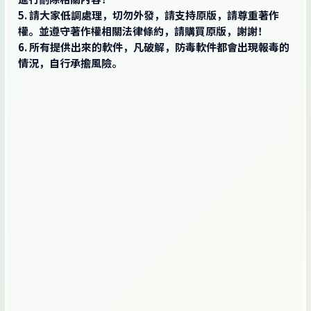
5. 請大家低調處理，切勿外發，請支持原版，請尊重著作
權。並遵守著作權相關法律條約，請購買原版，謝謝！
6. 所有提供出來的軟件，凡破解，防毒軟件都會出現報毒的
情況，自行承擔風險。