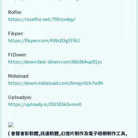
Rofile:
https://rosefile.net/795ryv4qyi
Fikper:
https://fikper.com/KWx2OgEF8U
FtDown:
https://down.fast-down.com/66s964up91yc
Mdiaload:
https://down.mdiaload.com/6mqyr0zk7w9h
Uploadyio:
https://uploady.io/051555k5vmn0
( 會聲會影軟體,訊連軟體,幻燈片制作及電子相冊制作工具,