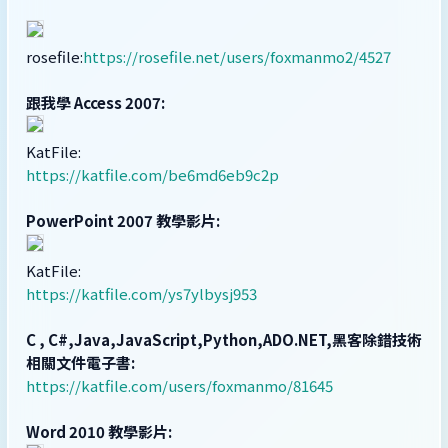
rosefile:
https://rosefile.net/users/foxmanmo2/4527
跟我學 Access 2007:
KatFile:
https://katfile.com/be6md6eb9c2p
PowerPoint 2007 教學影片:
KatFile:
https://katfile.com/ys7ylbysj953
C , C#,Java,JavaScript,Python,ADO.NET,黑客除錯技術
相關文件電子書:
https://katfile.com/users/foxmanmo/81645
Word 2010 教學影片: