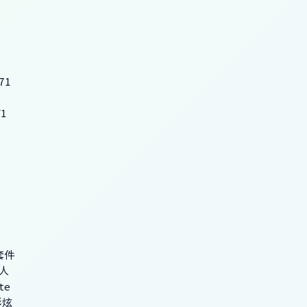
71
71
體套件
人
te
彩炫