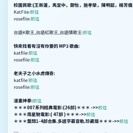
校園民歌:(王新蓮，馬宜中，鄭怡，施孝榮，陳明韶，楊芳儀
KatFile:
前往
rosefile:
前往
台語K歌王,台語紅歌王,台語情歌王:
前往
快來找看有沒有你要的 MP3 歌曲:
katfile:
前往
rosefile:
前往
老夫子之小水虎傳奇:
katfile:
前往
rosefile:
前往
漫畫神拳:
前往
＊＊＊007系列經典電影:(26部)＊＊＊ ->>
前往
＊＊＊周星馳電影:( 47部 )＊＊＊->>
前往
＊＊＊葉問1-4部合集.多語字幕音軌.珍藏版＊＊＊->>
前往