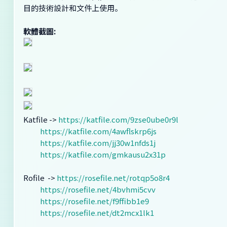
目的技術設計和文件上使用。
軟體截圖:
Katfile ->
https://katfile.com/9zse0ube0r9l
https://katfile.com/4awflskrp6js
https://katfile.com/jj30w1nfds1j
https://katfile.com/gmkausu2x31p
Rofile ->
https://rosefile.net/rotqp5o8r4
https://rosefile.net/4bvhmi5cvv
https://rosefile.net/f9ffibb1e9
https://rosefile.net/dt2mcx1lk1