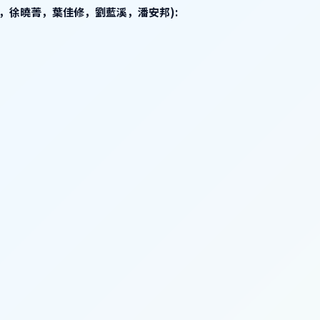
，徐曉菁，葉佳修，劉藍溪，潘安邦):