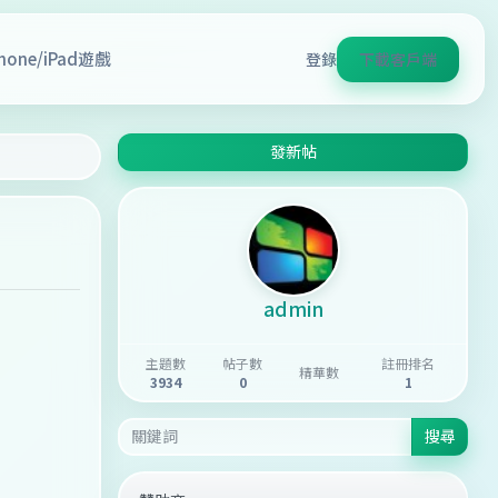
Phone/iPad遊戲
登錄
下載客戶端
發新帖
admin
主題數
帖子數
註冊排名
精華數
3934
0
1
搜尋