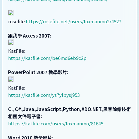
rosefile:
https://rosefile.net/users/foxmanmo2/4527
跟我學 Access 2007:
KatFile:
https://katfile.com/be6md6eb9c2p
PowerPoint 2007 教學影片:
KatFile:
https://katfile.com/ys7ylbysj953
C , C#,Java,JavaScript,Python,ADO.NET,黑客除錯技術
相關文件電子書:
https://katfile.com/users/foxmanmo/81645
Word 2010 教學影片: