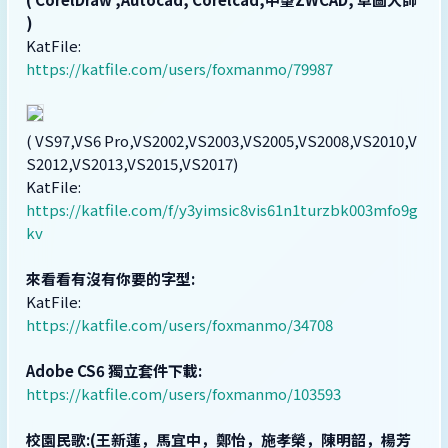
)
KatFile:
https://katfile.com/users/foxmanmo/79987
( VS97,VS6 Pro,VS2002,VS2003,VS2005,VS2008,VS2010,V
S2012,VS2013,VS2015,VS2017)
KatFile:
https://katfile.com/f/y3yimsic8vis61n1turzbk003mfo9g
kv
來看看有沒有你要的字型:
KatFile:
https://katfile.com/users/foxmanmo/34708
Adobe CS6 獨立套件下載:
https://katfile.com/users/foxmanmo/103593
校園民歌:(王新蓮，馬宜中，鄭怡，施孝榮，陳明韶，楊芳