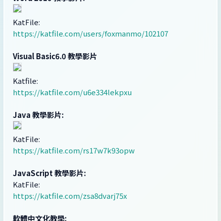
KatFile:
https://katfile.com/users/foxmanmo/102107
Visual Basic6.0 教學影片
Katfile:
https://katfile.com/u6e334lekpxu
Java 教學影片:
KatFile:
https://katfile.com/rs17w7k93opw
JavaScript 教學影片:
KatFile:
https://katfile.com/zsa8dvarj75x
軟體中文化教學: