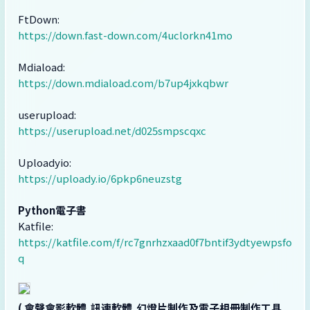
FtDown:
https://down.fast-down.com/4uclorkn41mo
Mdiaload:
https://down.mdiaload.com/b7up4jxkqbwr
userupload:
https://userupload.net/d025smpscqxc
Uploadyio:
https://uploady.io/6pkp6neuzstg
Python電子書
Katfile:
https://katfile.com/f/rc7gnrhzxaad0f7bntif3ydtyewpsfo
q
( 會聲會影軟體,訊連軟體,幻燈片制作及電子相冊制作工具,